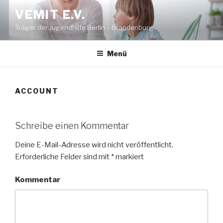
Zum
VEMIT E.V.
Inhalt
Träger der Jugendhilfe Berlin – Brandenburg
springen
Menü
ACCOUNT
Schreibe einen Kommentar
Deine E-Mail-Adresse wird nicht veröffentlicht.
Erforderliche Felder sind mit
*
markiert
Kommentar