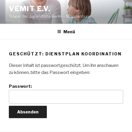
Zum
VEMIT E.V.
Inhalt
Träger der Jugendhilfe Berlin – Brandenburg
springen
Menü
GESCHÜTZT: DIENSTPLAN KOORDINATION
Dieser Inhalt ist passwortgeschützt. Um ihn anschauen
zu können, bitte das Passwort eingeben:
Passwort: